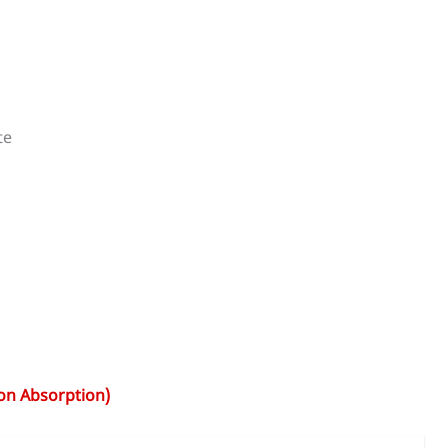
te
on Absorption)