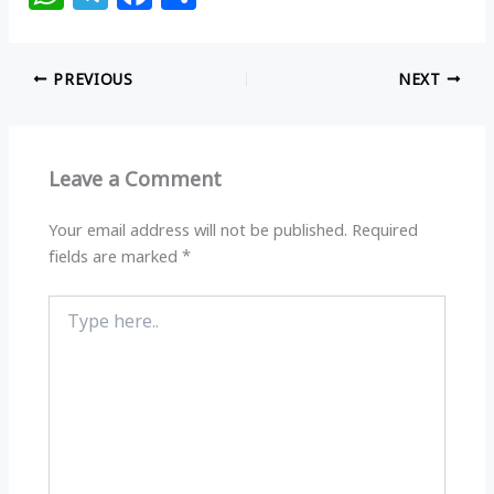
h
el
a
h
at
e
c
ar
PREVIOUS
NEXT
s
g
e
e
A
ra
b
p
m
o
Leave a Comment
p
o
k
Your email address will not be published.
Required
fields are marked
*
Type
here..