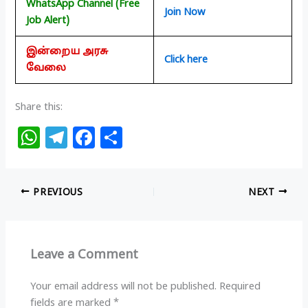
WhatsApp Channel (Free
Join Now
Job Alert)
இன்றைய அரசு
Click here
வேலை
Share this:
W
T
F
S
h
el
a
h
at
e
c
ar
PREVIOUS
NEXT
s
g
e
e
A
ra
b
p
m
o
Leave a Comment
p
o
k
Your email address will not be published.
Required
fields are marked
*