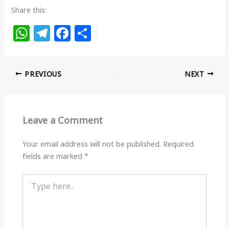
Share this:
W
T
F
S
h
el
a
h
at
e
c
ar
PREVIOUS
NEXT
s
g
e
e
A
ra
b
p
m
o
Leave a Comment
p
o
k
Your email address will not be published.
Required
fields are marked
*
Type
here..