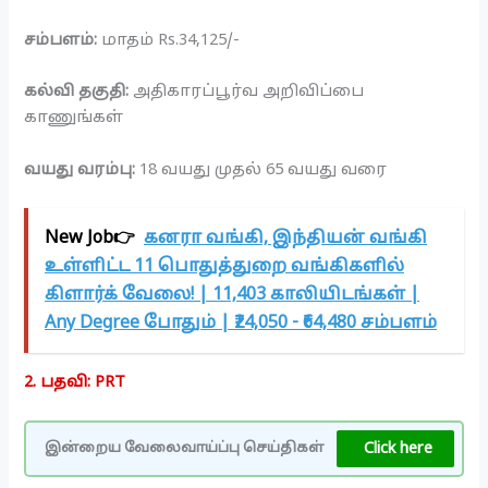
சம்பளம்:
மாதம் Rs.34,125/-
கல்வி தகுதி:
அதிகாரப்பூர்வ அறிவிப்பை
காணுங்கள்
வயது வரம்பு:
18 வயது முதல் 65 வயது வரை
New Job👉
கனரா வங்கி, இந்தியன் வங்கி
உள்ளிட்ட 11 பொதுத்துறை வங்கிகளில்
கிளார்க் வேலை! | 11,403 காலியிடங்கள் |
Any Degree போதும் | ₹24,050 - ₹64,480 சம்பளம்
2. பதவி: PRT
Click here
இன்றைய வேலைவாய்ப்பு செய்திகள்