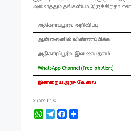
அனைத்தும் தங்களிடம் இருக்கிறதா என உ
அதிகாரப்பூர்வ அறிவிப்பு
ஆன்லைனில் விண்ணப்பிக்க
அதிகாரப்பூர்வ இணையதளம்
WhatsApp Channel (Free Job Alert)
இன்றைய அரசு வேலை
Share this:
W
T
F
S
h
el
a
h