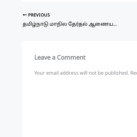
at
e
c
ar
s
g
e
e
PREVIOUS
A
ra
b
தமிழ்நாடு மாநில தேர்தல் ஆணையத்தில் அலுவலக உதவியாளர், ஓட்டுநர் வேலை! தகுதி: 8ம் வகுப்பு | சம்பளம்: Rs.19,500 முதல் Rs.62,000 வரை
p
m
o
p
o
k
Leave a Comment
Your email address will not be published.
Re