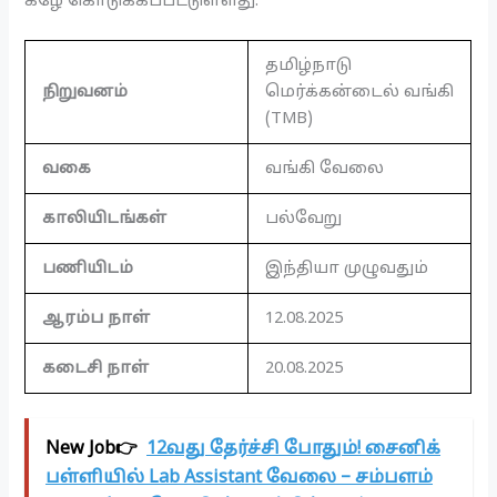
கீழே கொடுக்கப்பட்டுள்ளது.
தமிழ்நாடு
நிறுவனம்
மெர்க்கன்டைல்
​​வங்கி
(TMB)
வகை
வங்கி வேலை
காலியிடங்கள்
பல்வேறு
பணியிடம்
இந்தியா முழுவதும்
ஆரம்ப நாள்
12.08.2025
கடைசி நாள்
20.08.2025
New Job👉
12வது தேர்ச்சி போதும்! சைனிக்
பள்ளியில் Lab Assistant வேலை – சம்பளம்