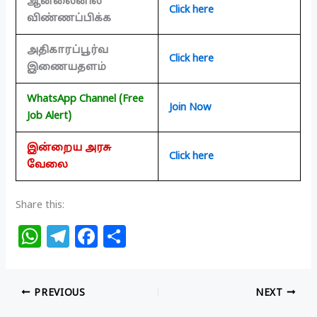
ஆன்லைனில்
Click here
விண்ணப்பிக்க
அதிகாரப்பூர்வ
Click here
இணையதளம்
WhatsApp Channel (Free
Join Now
Job Alert)
இன்றைய அரசு
Click here
வேலை
Share this:
W
T
F
S
h
el
a
h
at
e
c
ar
PREVIOUS
NEXT
s
g
e
e