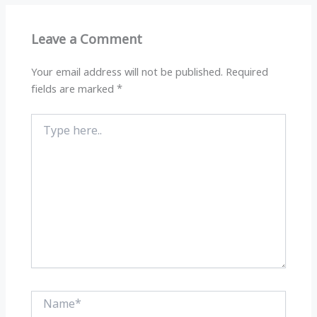
A
ra
b
p
m
o
Leave a Comment
p
o
k
Your email address will not be published.
Required
fields are marked
*
Type
here..
Name*