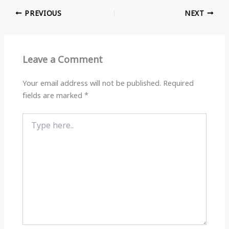
at
e
c
ar
PREVIOUS
NEXT
s
g
e
e
A
ra
b
p
m
o
Leave a Comment
p
o
k
Your email address will not be published.
Required
fields are marked
*
Type
here..