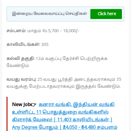
Click here
இன்றைய வேலைவாய்ப்பு செய்திகள்
சம்பளம்:
மாதம் Rs.5,700 – 18,000/-
காலியிடங்கள்:
305
கல்வி தகுதி:
12ம் வகுப்பு தேர்ச்சி பெற்றிருக்க
வேண்டும்
வயது வரம்பு:
25 வயது பூர்த்தி அடைந்தவராகவும் 35
வயதுக்கு மேற்படாதவராகவும் இருத்தல் வேண்டும்.
New Job👉
கனரா வங்கி, இந்தியன் வங்கி
உள்ளிட்ட 11 பொதுத்துறை வங்கிகளில்
கிளார்க் வேலை! | 11,403 காலியிடங்கள் |
Any Degree போதும் | ₹24,050 - ₹64,480 சம்பளம்