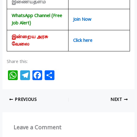
இணையதளம்
WhatsApp Channel (Free
Join Now
Job Alert)
இன்றைய அரசு
Click here
வேலை
Share this:
W
T
F
S
h
el
a
h
at
e
c
ar
PREVIOUS
NEXT
s
g
e
e
A
ra
b
p
m
o
Leave a Comment
p
o